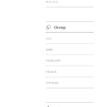
H×C×A×C
Group
ALL
RING
PENDANT
PIERCE
OTHERS