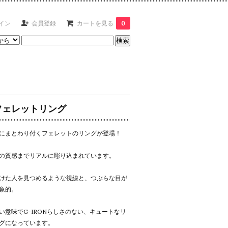
イン
会員登録
カートを見る
0
フェレットリング
にまとわり付くフェレットのリングが登場！
の質感までリアルに彫り込まれています。
けた人を見つめるような視線と、つぶらな目が
象的。
い意味でG-IRONらしさのない、キュートなリ
グになっています。