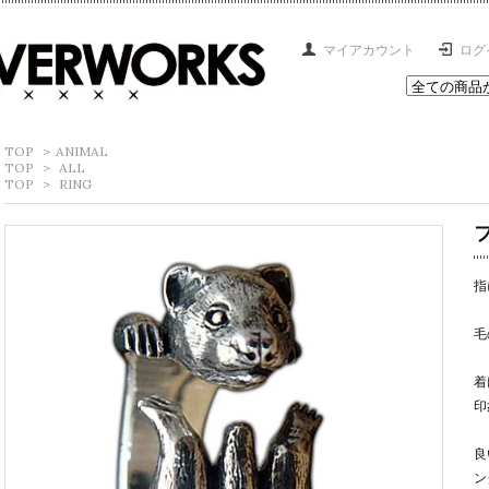
マイアカウント
ログ
TOP
>
ANIMAL
TOP
>
ALL
TOP
>
RING
指
毛
着
印
良
ン