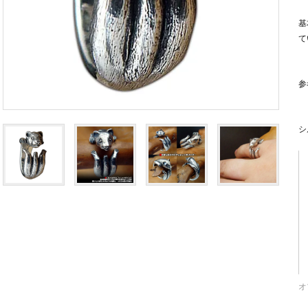
基
て
参
シ
オ