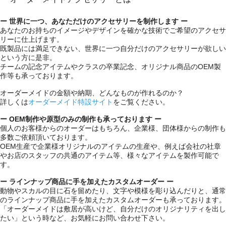
ー 世界に一つ、あなただけのアクセサリーを制作します ー
あなたのお持ちのイメージやデザインを確かな技術でご希望のアクセサ
リーに仕上げます。
既製品には満足できない、世界に一つ自分だけのアクセサリーが欲しい
という方に是非。
チームの記念アイテムやクラスの卒業記念、オリジナル商品のOEM製
作等も承っております。
オーダーメイドの金額や納期、どんなものが作れるのか？
詳しくは
オーダーメイド特設サイト
をご覧ください。
ー OEM制作や原型のみの制作も承っております ー
個人のお客様からのオーダーはもちろん、企業様、団体様からの制作も
多数ご依頼頂いております。
OEM生産で企業様オリジナルのアイテムの生産や、例えば会社の社章
やお店のスタッフの共通のアイテム等、様々なアイテムを製作可能で
す。
ー ラインナップ商品に手を加えたカスタムオーダー ー
動物やスカルの目に石を留めたり、文字や模様を彫り込んだりと、通常
のラインナップ商品に手を加えたカスタムオーダーも承っております。
「オーダーメイドは敷居が高いけど、自分だけのオリジナリティを出し
たい」という時など、お気軽にお問い合わせ下さい。