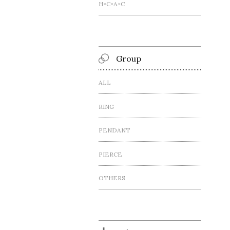
H×C×A×C
Group
ALL
RING
PENDANT
PIERCE
OTHERS