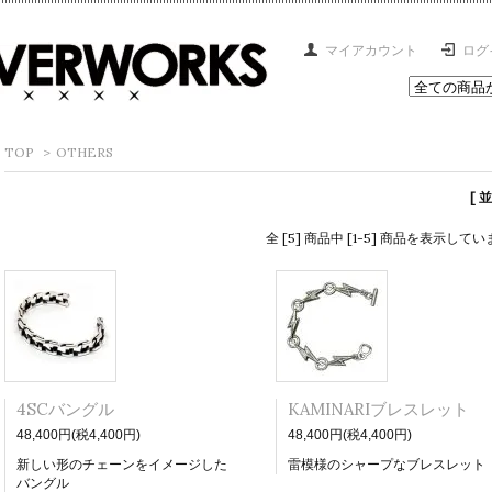
マイアカウント
ログ
TOP
>
OTHERS
[ 
全 [5] 商品中 [1-5] 商品を表示して
4SCバングル
KAMINARIブレスレット
48,400円(税4,400円)
48,400円(税4,400円)
新しい形のチェーンをイメージした
雷模様のシャープなブレスレット
バングル