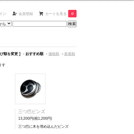
イン
会員登録
カートを見る
0
並び順を変更 ]
-
おすすめ順
-
価格順
-
新着順
います
三つ巴ピンズ
13,200円(税1,200円)
三つ巴に木を埋め込んだピンズ